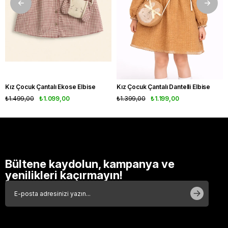
Kız Çocuk Çantalı Ekose Elbise
Kız Çocuk Çantalı Dantelli Elbise
₺1.499,00
₺1.099,00
₺1.399,00
₺1.199,00
Bültene kaydolun, kampanya ve
yenilikleri kaçırmayın!