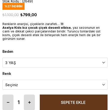
Stok Kodu
(2649)
%
27
İNDIRIM
₺1.100,00
₺799,00
Renklerin enerjisi, çiçeklerin zarafeti… 🌺
Aselya Kids kız çocuk çiçek desenli elbise
, yaz sezonunun en
canlı ve dikkat çekici parçalarından biridir. Turuncu tonlardaki üst
kısmı, çiçek desenli etek ile birleşerek hem enerjik hem de şık bir
görünüm sunar.
Beden
Renk