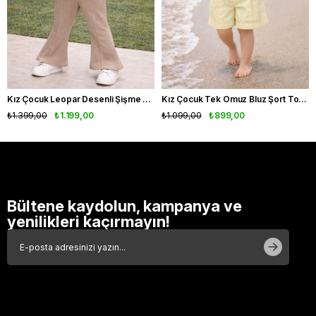
Kız Çocuk Leopar Desenli Şişme Yelekli 3'lü Takım
Kız Çocuk Tek Omuz Bluz Şort Tokalı Takım Fırfır Detaylı Yazlık 3'lü Set
₺1.399,00
₺1.199,00
₺1.099,00
₺899,00
Bültene kaydolun, kampanya ve
yenilikleri kaçırmayın!