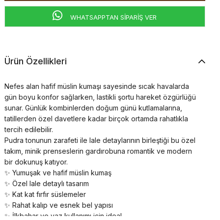
WHATSAPPTAN SİPARİŞ VER
Ürün Özellikleri
Nefes alan hafif müslin kumaşı sayesinde sıcak havalarda
gün boyu konfor sağlarken, lastikli şortu hareket özgürlüğü
sunar. Günlük kombinlerden doğum günü kutlamalarına,
tatillerden özel davetlere kadar birçok ortamda rahatlıkla
tercih edilebilir.
Pudra tonunun zarafeti ile lale detaylarının birleştiği bu özel
takım, minik prenseslerin gardırobuna romantik ve modern
bir dokunuş katıyor.
✨ Yumuşak ve hafif müslin kumaş
✨ Özel lale detaylı tasarım
✨ Kat kat fırfır süslemeler
✨ Rahat kalıp ve esnek bel yapısı
✨ İlkbahar ve yaz kullanımı için ideal