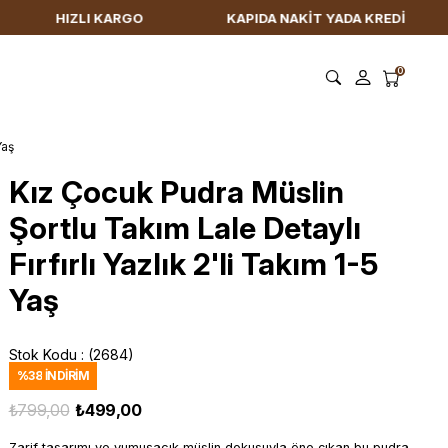
 KARGO
KAPIDA NAKİT YADA KREDİ KARTI İLE ÖDEME KO
0
Yaş
Kız Çocuk Pudra Müslin
Şortlu Takım Lale Detaylı
Fırfırlı Yazlık 2'li Takım 1-5
Yaş
Stok Kodu
(2684)
%
38
İNDIRIM
₺799,00
₺499,00
Zarif tasarımı ve yumuşacık müslin dokusuyla öne çıkan bu pudra