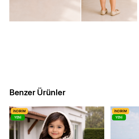
Benzer Ürünler
İNDIRIM
İNDIRIM
YENI
YENI
ÜRÜN
ÜRÜN