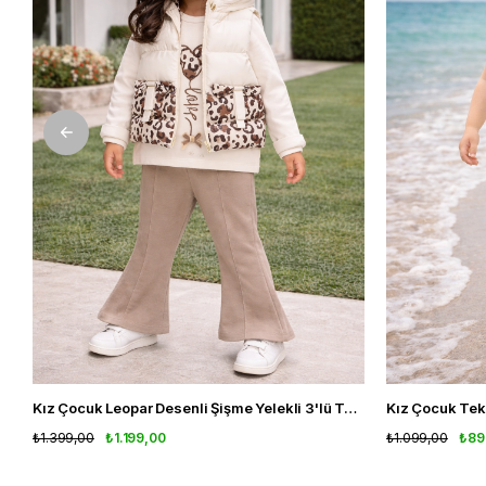
Kız Çocuk Leopar Desenli Şişme Yelekli 3'lü Takım
₺1.399,00
₺1.199,00
₺1.099,00
₺89