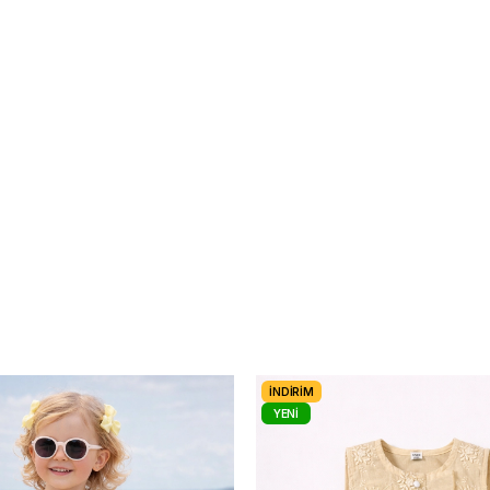
İNDIRIM
YENI
ÜRÜN