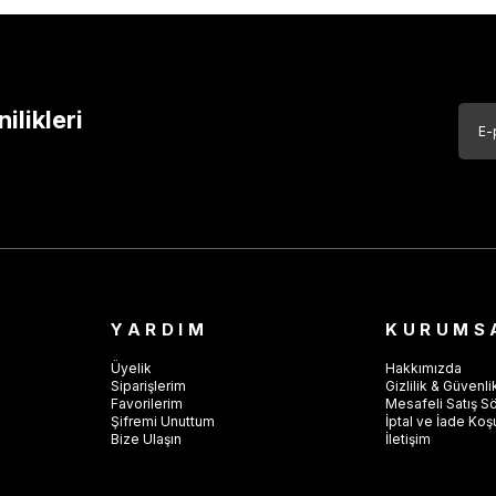
likleri
YARDIM
KURUMS
Üyelik
Hakkımızda
Siparişlerim
Gizlilik & Güvenli
Favorilerim
Mesafeli Satış S
Şifremi Unuttum
İptal ve İade Koşu
Bize Ulaşın
İletişim