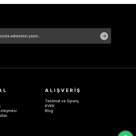
AL
ALIŞVERİŞ
Teslimat ve Sipariş
k
KVKK
özleşmesi
Blog
lları