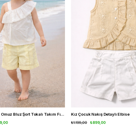
Kız Çocuk Tek Omuz Bluz Şort Tokalı Takım Fırfır Detaylı Yazlık 3'lü Set
Kız Çocuk Nakış Detaylı Elbise
9,00
₺1.199,00
₺899,00